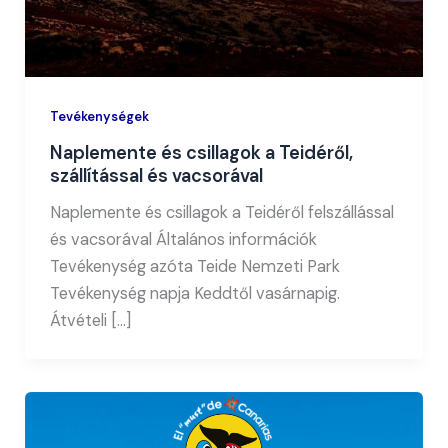
Tevékenységek
Naplemente és csillagok a Teidéről,
szállítással és vacsorával
Naplemente és csillagok a Teidéről felszállással
és vacsorával Általános információk
Tevékenység azóta Teide Nemzeti Park
Tevékenység napja Keddtől vasárnapig.
Átvételi […]