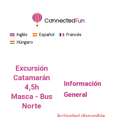
Ir
al
contenido
Inglés
Español
Francés
Húngaro
Excursión
Catamarán
Información
4,5h
General
Masca - Bus
Norte
Actividad disponible